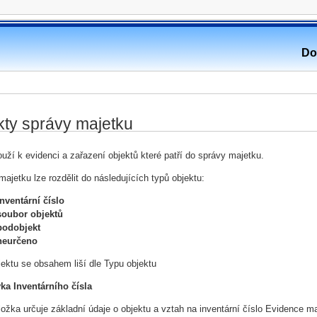
Do
kty správy majetku
ouží k evidenci a zařazení objektů které patří do správy majetku.
majetku lze rozdělit do následujících typů objektu:
inventární číslo
soubor objektů
podobjekt
neurčeno
jektu se obsahem liší dle Typu objektu
ka Inventárního čísla
ložka určuje základní údaje o objektu a vztah na inventární číslo Evidence m