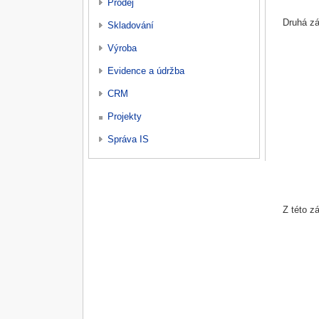
Prodej
Druhá zá
Skladování
Výroba
Evidence a údržba
CRM
Projekty
Správa IS
Z této z