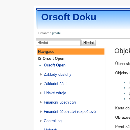
Orsoft Doku
Historie:
•
gmobj
Hledat
Obje
Navigace
IS Orsoft Open
Úloha sl
Orsoft Open
Objekty 
Základy obsluhy
Základní část
Lidské zdroje
Finanční účetnictví
Karta ob
Finanční účetnictví rozpočtové
Obrazov
Controlling
První zá