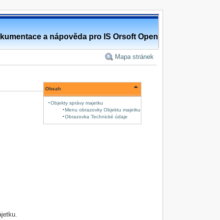
kumentace a nápověda pro IS Orsoft Open
Mapa stránek
Obsah
Objekty správy majetku
Menu obrazovky Objektu majetku
Obrazovka Technické údaje
ajetku.