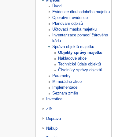
Majetek
Úvod
Evidence dlouhodobého majetku
Operativní evidence
Plánování odpisů
Účtovací maska majetku
Inventarizace pomocí čárového
kódu
Správa objektů majetku
Objekty správy majetku
Nákladové akce
Technické údaje objektů
Číselníky správy objektů
Parametry
Mimořádné akce
Implementace
Seznam změn
Investice
ZIS
Doprava
Nákup