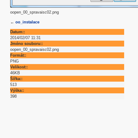
oopen_00_spravaisc02.png
←
oo_instalace
Datum::
2014/02/07 11:31
Jméno souboru::
oopen_00_spravaisc02.png
Formát::
PNG
Velikost::
46KB
Šířka::
513
Výška::
398