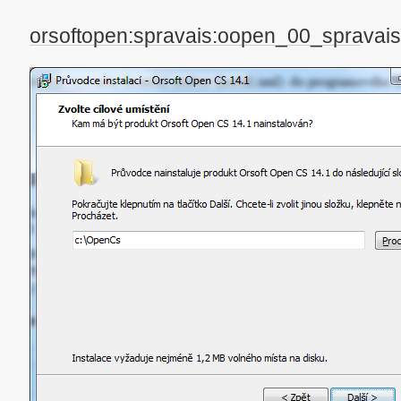
orsoftopen:spravais:oopen_00_spravai