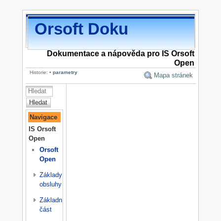
Orsoft Doku
Dokumentace a nápověda pro IS Orsoft
Open
Historie:
•
parametry
Mapa stránek
Hledat
Navigace
IS Orsoft
Open
Orsoft
Open
Základy
obsluhy
Základní
část