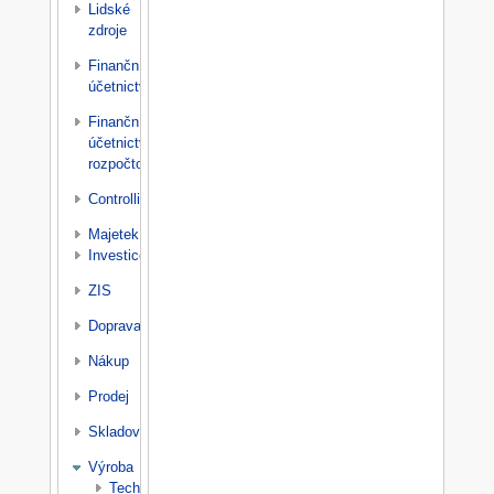
Lidské
zdroje
Finanční
účetnictví
Finanční
účetnictví
rozpočtové
Controlling
Majetek
Investice
ZIS
Doprava
Nákup
Prodej
Skladování
Výroba
Technologická