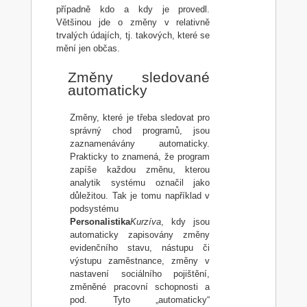
případně kdo a kdy je provedl.
Většinou jde o změny v relativně
trvalých údajích, tj. takových, které se
mění jen občas.
Změny sledované
automaticky
Změny, které je třeba sledovat pro
správný chod programů, jsou
zaznamenávány automaticky.
Prakticky to znamená, že program
zapíše každou změnu, kterou
analytik systému označil jako
důležitou. Tak je tomu například v
podsystému
Personalistika
Kurzíva
, kdy jsou
automaticky zapisovány změny
evidenčního stavu, nástupu či
výstupu zaměstnance, změny v
nastavení sociálního pojištění,
změněné pracovní schopnosti a
pod. Tyto „automaticky“