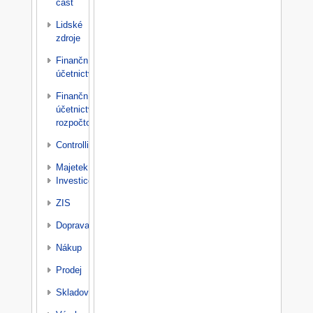
část
Lidské
zdroje
Finanční
účetnictví
Finanční
účetnictví
rozpočtové
Controlling
Majetek
Investice
ZIS
Doprava
Nákup
Prodej
Skladování