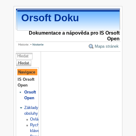
Orsoft Doku
Dokumentace a nápověda pro IS Orsoft
Open
Historie:
•
historie
Mapa stránek
Hledat
Navigace
IS Orsoft
Open
Orsoft
Open
Základy
obsluhy
Ovládání
Rychlé
klávesy