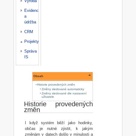
Výroba
Evidence
a
údržba
CRM
Projekty
Správa
IS
Obsah
Historie provedených změn
Změny sledované automaticky
Změny sledované dle nastavení
uživatele
Historie provedených
změn
I když systém běží jako hodinky,
občas je nutné zjistit, k jakým
změnám v datech došlo v minulosti a