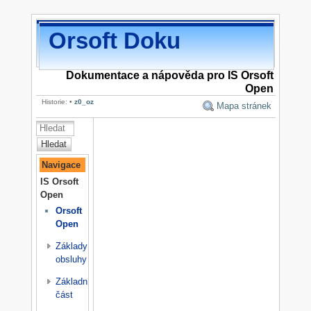
Orsoft Doku
Dokumentace a nápověda pro IS Orsoft
Open
Historie:
•
z0_oz
Mapa stránek
Hledat
Navigace
IS Orsoft
Open
Orsoft
Open
Základy
obsluhy
Základní
část