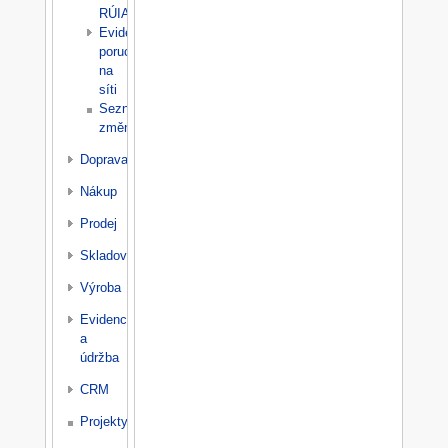
RÚIAN
Evidence
poruch
na
síti
Seznam
změn
Doprava
Nákup
Prodej
Skladování
Výroba
Evidence
a
údržba
CRM
Projekty