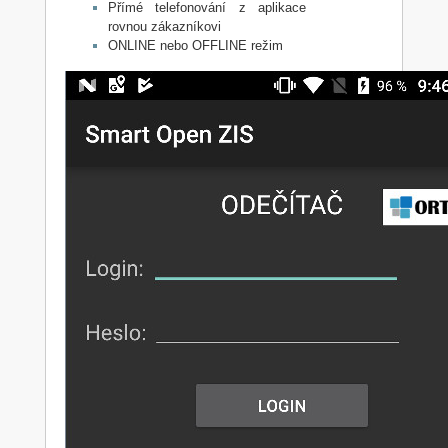
Přímé telefonování z aplikace
rovnou zákazníkovi
ONLINE nebo OFFLINE režim