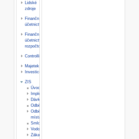
Lidské
zdroje
Finanční
účetnictví
Finanční
účetnictví
rozpočtové
Controlling
Majetek
Investice
ZIS
Úvod
Implementace
Dávky/Odečty
Odběratelé
Odběrná
místa
Smlouvy
Vodoměry
Zákaznická