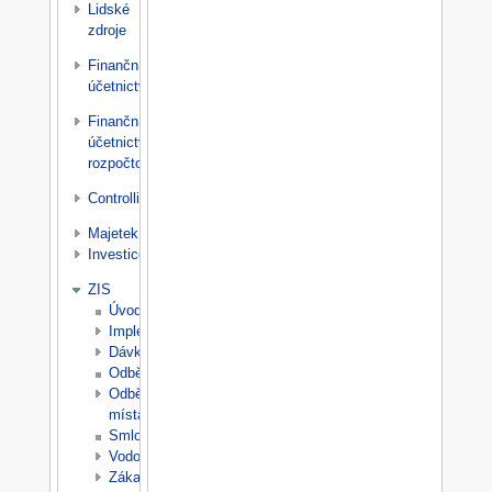
Lidské
zdroje
Finanční
účetnictví
Finanční
účetnictví
rozpočtové
Controlling
Majetek
Investice
ZIS
Úvod
Implementace
Dávky/Odečty
Odběratelé
Odběrná
místa
Smlouvy
Vodoměry
Zákaznická