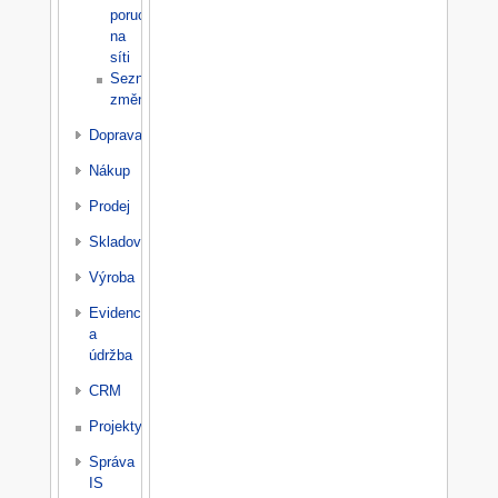
poruch
na
síti
Seznam
změn
Doprava
Nákup
Prodej
Skladování
Výroba
Evidence
a
údržba
CRM
Projekty
Správa
IS