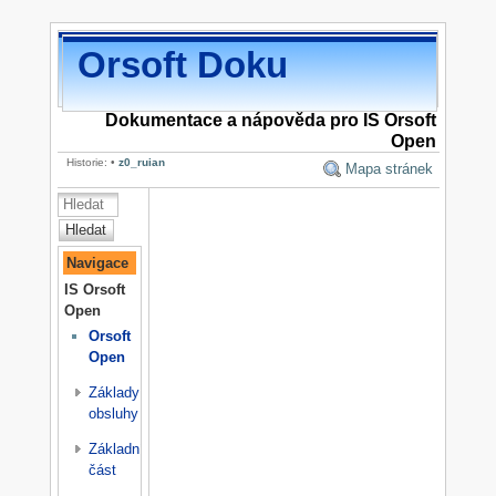
Orsoft Doku
Dokumentace a nápověda pro IS Orsoft
Open
Historie:
•
z0_ruian
Mapa stránek
Hledat
Navigace
IS Orsoft
Open
Orsoft
Open
Základy
obsluhy
Základní
část