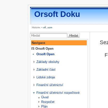
Orsoft Doku
Historie:
•
u0_szm
Hledat
Sez
Navigace
IS Orsoft Open
F
Orsoft Open
Základy obsluhy
Základní část
Lidské zdroje
Finanční účetnictví
Finanční účetnictví rozpočtové
Úvod
Rozpočet
Plán