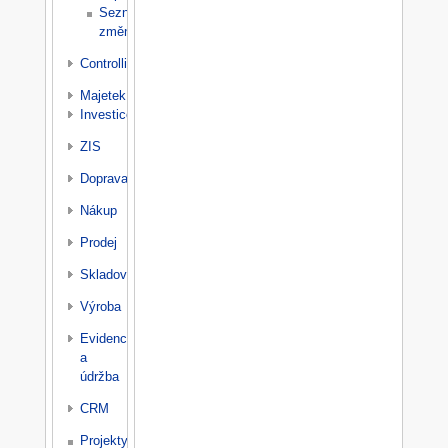
Seznam
změn
Controlling
Majetek
Investice
ZIS
Doprava
Nákup
Prodej
Skladování
Výroba
Evidence
a
údržba
CRM
Projekty