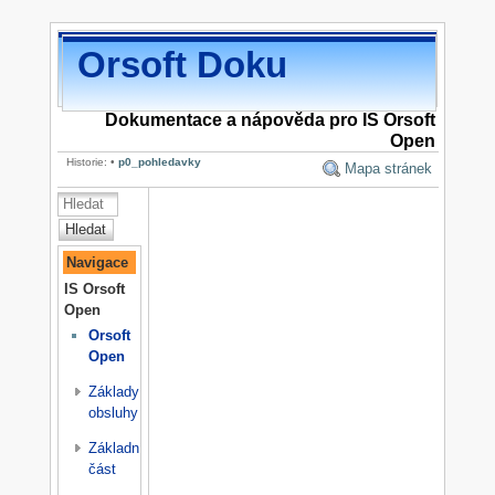
Orsoft Doku
Dokumentace a nápověda pro IS Orsoft
Open
Historie:
•
p0_pohledavky
Mapa stránek
Hledat
Navigace
IS Orsoft
Open
Orsoft
Open
Základy
obsluhy
Základní
část