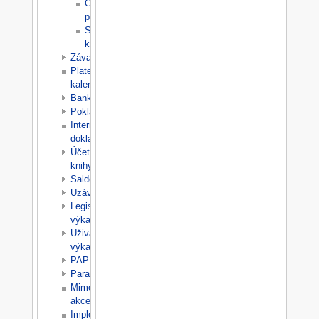
Opravné
položky
Splátkové
kalendáře
Závazky
Platební
kalendáře
Banka
Pokladna
Interní
doklady
Účetní
knihy
Saldo
Uzávěrky
Legislativní
výkazy
Uživatelské
výkazy
PAP
Parametry
Mimořádné
akce
Implementace