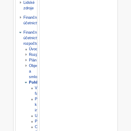
Lidské
zdroje
Finanční
účetnictví
Finanční
účetnictví
rozpočtové
Úvod
Rozpočet
Plán
Objednávky
a
smlouvy
Pohledávky
Vydané
faktury
Příkazy
k
inkasu
Upomínky
Penále
Odsouhlasení