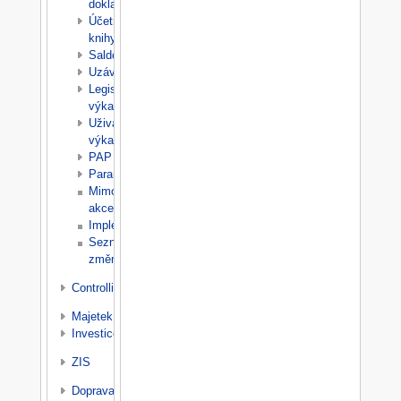
doklady
Účetní
knihy
Saldo
Uzávěrky
Legislativní
výkazy
Uživatelské
výkazy
PAP
Parametry
Mimořádné
akce
Implementace
Seznam
změn
Controlling
Majetek
Investice
ZIS
Doprava