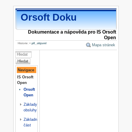
Orsoft Doku
Dokumentace a nápověda pro IS Orsoft
Open
Historie:
•
p0_objsml
Mapa stránek
Hledat
Navigace
IS Orsoft
Open
Orsoft
Open
Základy
obsluhy
Základní
část