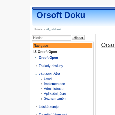
Orsoft Doku
Historie:
•
o0_zaklcast
Hledat
Orso
Navigace
IS Orsoft Open
Orsoft Open
Základy obsluhy
Základní část
Úvod
Implementace
Administrace
Aplikační jádro
Seznam změn
Lidské zdroje
Finanční účetnictví