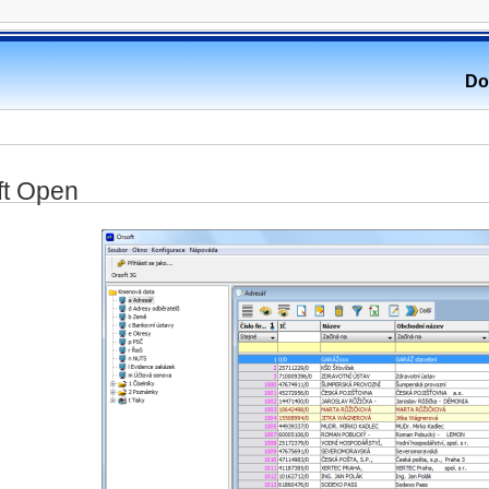
Do
ft Open