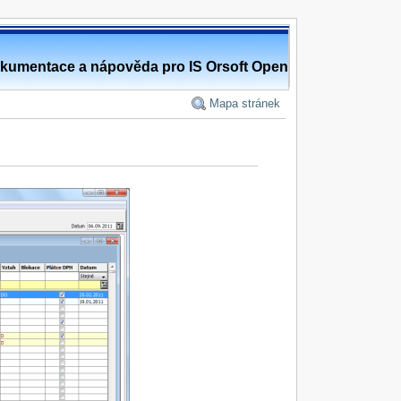
kumentace a nápověda pro IS Orsoft Open
Mapa stránek