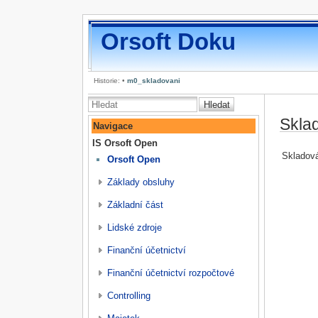
Orsoft Doku
Historie:
•
m0_skladovani
Hledat
Skla
Navigace
IS Orsoft Open
Skladov
Orsoft Open
Základy obsluhy
Základní část
Lidské zdroje
Finanční účetnictví
Finanční účetnictví rozpočtové
Controlling