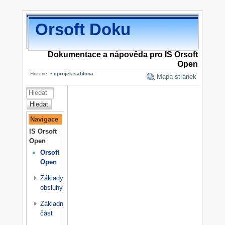
Orsoft Doku
Dokumentace a nápověda pro IS Orsoft
Open
Historie:
•
cprojektsablona
Mapa stránek
Hledat
Navigace
IS Orsoft
Open
Orsoft
Open
Základy
obsluhy
Základní
část