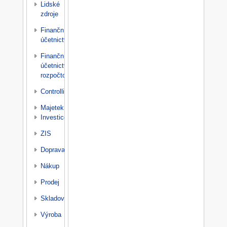
Lidské
zdroje
Finanční
účetnictví
Finanční
účetnictví
rozpočtové
Controlling
Majetek
Investice
ZIS
Doprava
Nákup
Prodej
Skladování
Výroba