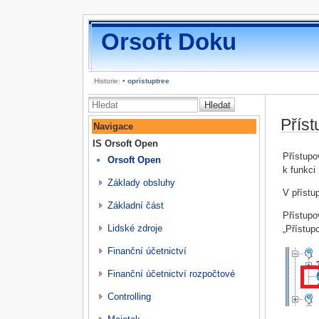
Orsoft Doku
Historie:
•
opristuptree
Hledat
Přís
Navigace
IS Orsoft Open
Přístupo
Orsoft Open
k funkci
Základy obsluhy
V přístu
Základní část
Přístup
Lidské zdroje
„Přístup
Finanční účetnictví
Finanční účetnictví rozpočtové
Controlling