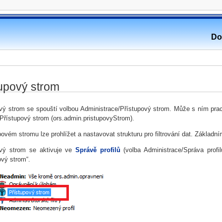
Do
tupový strom
vý strom se spouští volbou Administrace/Přístupový strom. Může s ním prac
 Přístupový strom (ors.admin.pristupovyStrom).
povém stromu lze prohlížet a nastavovat strukturu pro filtrování dat. Základní
ový strom se aktivuje ve
Správě profilů
(volba Administrace/Správa profil
ový strom“.