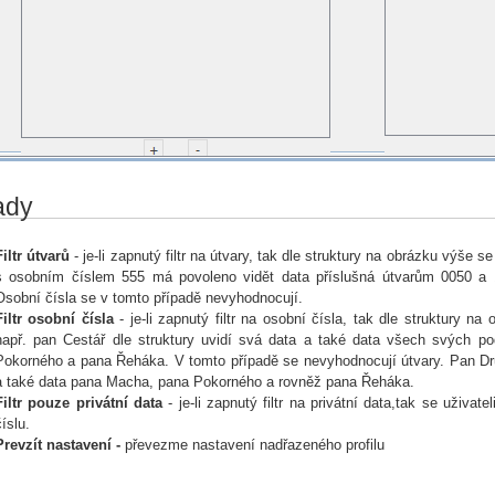
ady
Filtr útvarů
- je-li zapnutý filtr na útvary, tak dle struktury na obrázku výše s
s osobním číslem 555 má povoleno vidět data příslušná útvarům 0050 a 1
Osobní čísla se v tomto případě nevyhodnocují.
Filtr osobní čísla
- je-li zapnutý filtr na osobní čísla, tak dle struktury n
např. pan Cestář dle struktury uvidí svá data a také data všech svých p
Pokorného a pana Řeháka. V tomto případě se nevyhodnocují útvary. Pan Druh
a také data pana Macha, pana Pokorného a rovněž pana Řeháka.
Filtr pouze privátní data
- je-li zapnutý filtr na privátní data,tak se uživa
číslu.
Prevzít nastavení -
převezme nastavení nadřazeného profilu