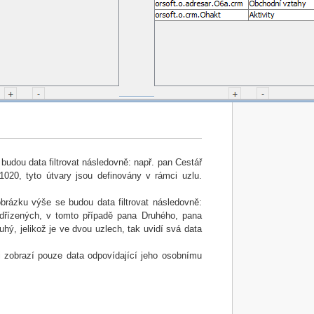
e budou data filtrovat následovně: např. pan Cestář
020, tyto útvary jsou definovány v rámci uzlu.
a obrázku výše se budou data filtrovat následovně:
odřízených, v tomto případě pana Druhého, pana
ý, jelikož je ve dvou uzlech, tak uvidí svá data
teli zobrazí pouze data odpovídající jeho osobnímu