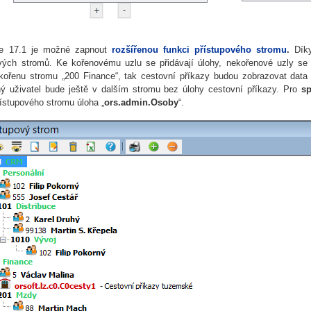
e 17.1 je možné zapnout
rozšířenou funkci přístupového stromu
.
Díky
vých stromů. Ke kořenovému uzlu se přidávají úlohy, nekořenové uzly se 
kořenu stromu „200 Finance“, tak cestovní příkazy budou zobrazovat data o
ný uživatel bude ještě v dalším stromu bez úlohy cestovní příkazy. Pro
sp
řístupového stromu úloha „
ors.admin.Osoby
“.