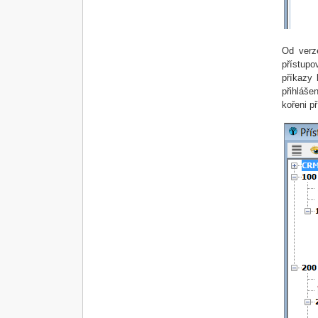
Od verz
přístupo
příkazy 
přihláše
kořeni p