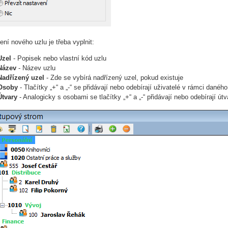
žení nového uzlu je třeba vyplnit:
Uzel
- Popisek nebo vlastní kód uzlu
Název
- Název uzlu
Nadřízený uzel
- Zde se vybírá nadřízený uzel, pokud existuje
Osoby
- Tlačítky „+“ a „-“ se přidávají nebo odebírají uživatelé v rámci daného
Útvary
- Analogicky s osobami se tlačítky „+“ a „-“ přidávají nebo odebírají ú