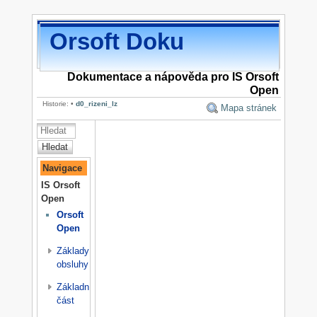
Orsoft Doku
Dokumentace a nápověda pro IS Orsoft
Open
Historie:
•
d0_rizeni_lz
Mapa stránek
Hledat
Navigace
IS Orsoft
Open
Orsoft
Open
Základy
obsluhy
Základní
část