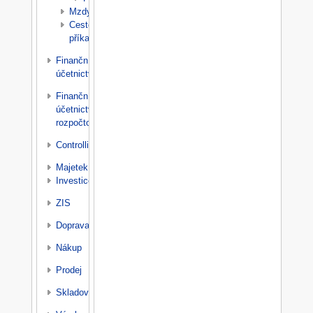
Mzdy
Cestovní
příkazy
Finanční
účetnictví
Finanční
účetnictví
rozpočtové
Controlling
Majetek
Investice
ZIS
Doprava
Nákup
Prodej
Skladování