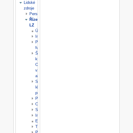
Lidské
zdroje
Personalistika
Řízení
LZ
Úvod
Implementace
Pracovní
funkce
Školení,
kurzy,
OZ,
vzdělávací
akce
Správa
lékařské
péče
Přehledy
Odměňování
Srážky
Importy
Exporty
Tisky
Parametry