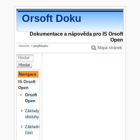
Orsoft Doku
Dokumentace a nápověda pro IS Orsoft
Open
Historie:
•
pvykluziv
Mapa stránek
Hledat
Navigace
IS Orsoft
Open
Orsoft
Open
Základy
obsluhy
Základní
část