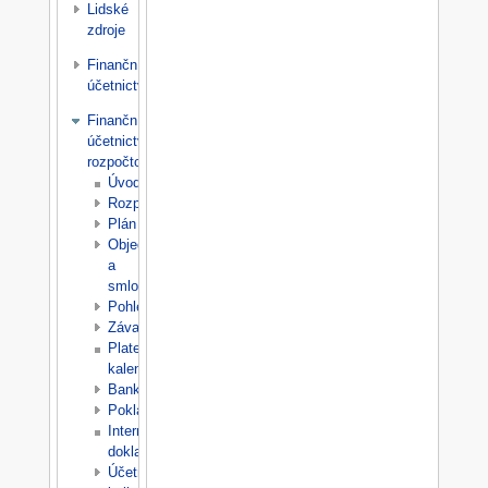
Lidské
zdroje
Finanční
účetnictví
Finanční
účetnictví
rozpočtové
Úvod
Rozpočet
Plán
Objednávky
a
smlouvy
Pohledávky
Závazky
Platební
kalendáře
Banka
Pokladna
Interní
doklady
Účetní