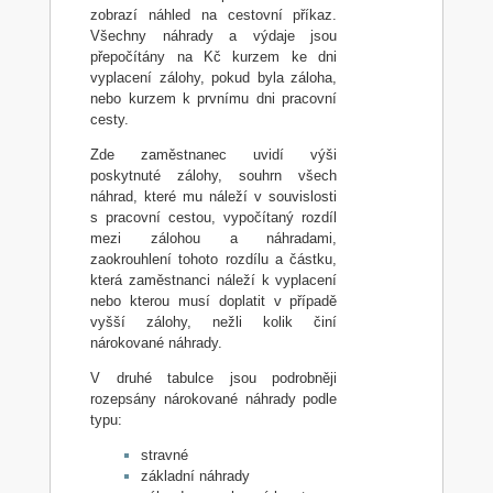
zobrazí náhled na cestovní příkaz.
Všechny náhrady a výdaje jsou
přepočítány na Kč kurzem ke dni
vyplacení zálohy, pokud byla záloha,
nebo kurzem k prvnímu dni pracovní
cesty.
Zde zaměstnanec uvidí výši
poskytnuté zálohy, souhrn všech
náhrad, které mu náleží v souvislosti
s pracovní cestou, vypočítaný rozdíl
mezi zálohou a náhradami,
zaokrouhlení tohoto rozdílu a částku,
která zaměstnanci náleží k vyplacení
nebo kterou musí doplatit v případě
vyšší zálohy, nežli kolik činí
nárokované náhrady.
V druhé tabulce jsou podrobněji
rozepsány nárokované náhrady podle
typu:
stravné
základní náhrady