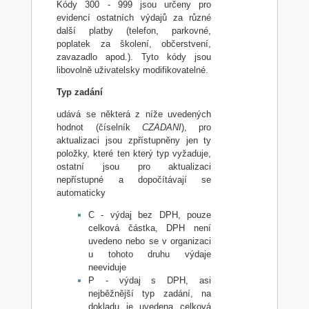
Kódy 300 - 999 jsou určeny pro
evidencí ostatních výdajů za různé
další platby (telefon, parkovné,
poplatek za školení, občerstvení,
zavazadlo apod.). Tyto kódy jsou
libovolně uživatelsky modifikovatelné.
Typ zadání
udává se některá z níže uvedených
hodnot (číselník
CZADANI
), pro
aktualizaci jsou zpřístupněny jen ty
položky, které ten který typ vyžaduje,
ostatní jsou pro aktualizaci
nepřístupné a dopočítávají se
automaticky
C - výdaj bez DPH, pouze
celková částka, DPH není
uvedeno nebo se v organizaci
u tohoto druhu výdaje
neeviduje
P - výdaj s DPH, asi
nejběžnější typ zadání, na
dokladu je uvedena celková