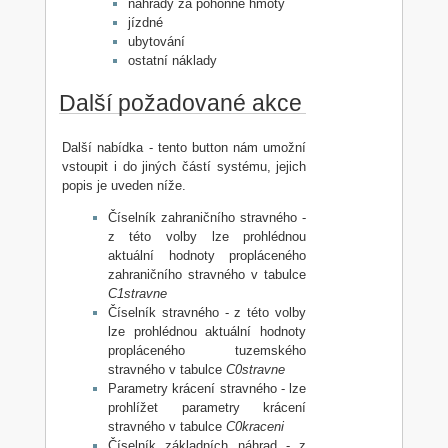
náhrady za pohonné hmoty
jízdné
ubytování
ostatní náklady
Další požadované akce
Další nabídka - tento button nám umožní
vstoupit i do jiných částí systému, jejich
popis je uveden níže.
Číselník zahraničního stravného -
z této volby lze prohlédnou
aktuální hodnoty propláceného
zahraničního stravného v tabulce
C1stravne
Číselník stravného - z této volby
lze prohlédnou aktuální hodnoty
propláceného tuzemského
stravného v tabulce
C0stravne
Parametry krácení stravného - lze
prohlížet parametry krácení
stravného v tabulce
C0kraceni
Číselník základních náhrad - z