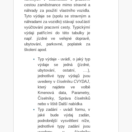
cestou zaměstnance mimo stravné a
náhrady za použití vlastního vozidla.
Tyto výdaje se (spolu se stravným a
náhradami za vozidlo) stávají součástí
vyúčtování pracovní cesty. Typickýmí
výdaji patřícími do této tabulky je
např. jízdné ve veřejné dopravě,
ubytování, parkovné, poplatek za
školení apod.
Typ výdaje - uvádí, o jaký typ
výdaje se jedná (jízdné,
ubytování, ostatní, ….),
jednotlivé typy výdajů jsou
uvedeny v číselníku
CVYDAJ
,
který najdete ve volbě
Kmenová data, Parametry,
Číselníky, Správa číselníků
nebo v liště Další nabídka
Typ zadání - uvádí formu, v
jaké bude výdaj zadán,
podrobnější vysvětlení níže,
jednotlivé typy zadání jsou
uvedeny v číselníku