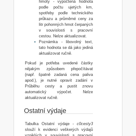
hmoty - vypočtená hodnota
podle počtu ujetých km,
spotřeby podle technického
průkazu a průměrné ceny za
litr pohonných hmot čerpaných
v souvislosti s pracovní
cestou. Nelze aktualizovat.
Poznámka - libovolný text,
tato hodnota se dá jako jediná
aktualizovat ručně.
Pokud je potřeba uvedené částky
nějakým způsobem přepočítávat
(např. špatně zadaná cena paliva
apod.), je nutné opravit zadání v
Průběhu cesty a pustit znovu
automatický výpočet. Nelze
aktualizovat ručně.
Ostatní výdaje
Tabulka Ostatní výdaje -
c0cesty3
slouží k evidenci veškerých výdajů
vzniklých v souvislosti s pracovní