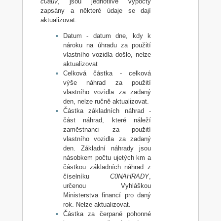
c0auv
, jsou jednotlivé výpočty
zapsány a některé údaje se dají
aktualizovat.
Datum - datum dne, kdy k
nároku na úhradu za použití
vlastního vozidla došlo, nelze
aktualizovat
Celková částka - celková
výše náhrad za použití
vlastního vozidla za zadaný
den, nelze ručně aktualizovat.
Částka základních náhrad -
část náhrad, které náleží
zaměstnanci za použití
vlastního vozidla za zadaný
den. Základní náhrady jsou
násobkem počtu ujetých km a
částkou základních náhrad z
číselníku
C0NAHRADY
,
určenou Vyhláškou
Ministerstva financí pro daný
rok. Nelze aktualizovat.
Částka za čerpané pohonné