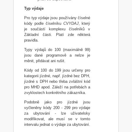
Typ výdaje
Pro typ výdaje jsou používány číselné
kódy podle číselníku
CVYDAJ
, který
je součástí komplexu číselníků v
Základní části. Platí zde některá
pravidla.
Typy výdajů do 100 (maximálně 99)
jsou dané programově a nelze je
měnit, přidávat ani rušit.
Kódy od 100 do 199 jsou určeny pro
kategorii jízdné, např. jízdné bez DPH,
jízdné s DPH nebo třeba zvláštní kód
pro MHD apod. Záleží na potřebách a
zvyklostech konkrétního zákazníka.
Podobně jako pro jízdné jsou
vyčleněny kódy 200 - 299 pro výdaje
za ubytování - lze uživatelsky
modifikovat, ale musí se v tomto
intervalu jednat o výdaje za ubytování.