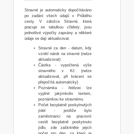
Stravné je automaticky dopočítáváno
po zadání všech údajů v Průběhu
cesty. V záložce Stravné, která
pracuje se tabulkou
c0diety
, jsou
jednotlivé výpočty zapsány a některé
údaje se dají aktualizovat.
Stravné za den - datum, kdy
vznikl nárok na stravné (nelze
aktualizovat)
Částka - vypočtená výše
stravného v Kč (nelze
aktualizovat, při krácení se
přepočítá automaticky)
Poznámka - řetězec lze
vyplnit jakýmkoliv textem,
poznámkou ke stravnému
Počet bezplatně poskytnutých
jídel - jestliže bylo
zaměstnanci na pracovní
cestě bezplatně poskytnuto
jídlo, zde zaškrtněte jejich
počet pro den, za který je