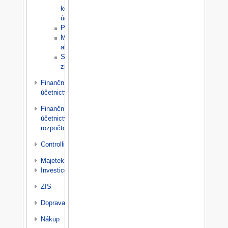
kontrola
údajů
Parametry
Mimořádné
akce
Seznam
změn
Finanční
účetnictví
Finanční
účetnictví
rozpočtové
Controlling
Majetek
Investice
ZIS
Doprava
Nákup