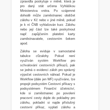
zpravidla poskytuje v měně, která je
pro daný stát určena Vyhláškou
Ministerstva vnitra. Po vzájemné
dohodě může zaměstnanec obdržet
zálohu v Kč nebo v jiné měně, pokud
je k ní ČNB vyhlašován kurz. Zálohu
nebo její část lze také poskytnout
např. zapůjčením platební karty
zaměstnavatele, cestovním šekem
apod.
Záloha se eviduje v samostatné
tabulce c0zalohy. Pokud není
využíván systém Workflow pro
schvalování cestovních příkazů, pak
se jedná o evidenci záloh pro správný
výpočet cestovních náhrad. Pokud je
Workflow (dále jen WF) využíváno, lze
propojit podsystém Cestovní příkazy s
podsystémem Finanční účetnictví,
kde si zaměstnanec po povolení
pracovní cesty dojde do pokladny pro
zálohu, pokladní si najde příslušný
cestovní příkaz, vyplatí zálohu a