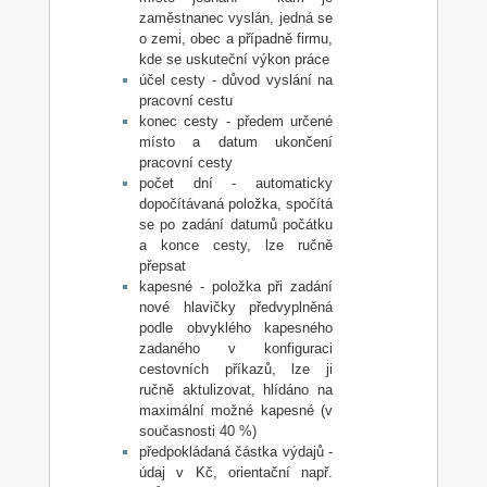
zaměstnanec vyslán, jedná se
o zemi, obec a případně firmu,
kde se uskuteční výkon práce
účel cesty - důvod vyslání na
pracovní cestu
konec cesty - předem určené
místo a datum ukončení
pracovní cesty
počet dní - automaticky
dopočítávaná položka, spočítá
se po zadání datumů počátku
a konce cesty, lze ručně
přepsat
kapesné - položka při zadání
nové hlavičky předvyplněná
podle obvyklého kapesného
zadaného v konfiguraci
cestovních příkazů, lze ji
ručně aktulizovat, hlídáno na
maximální možné kapesné (v
současnosti 40 %)
předpokládaná částka výdajů -
údaj v Kč, orientační např.