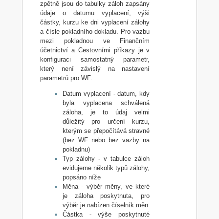
zpětně jsou do tabulky záloh zapsány
údaje o datumu vyplacení, výši
částky, kurzu ke dni vyplacení zálohy
a čísle pokladního dokladu. Pro vazbu
mezi pokladnou ve Finančním
účetnictví a Cestovními příkazy je v
konfiguraci samostatný parametr,
který není závislý na nastavení
parametrů pro WF.
Datum vyplacení - datum, kdy
byla vyplacena schválená
záloha, je to údaj velmi
důležitý pro určení kurzu,
kterým se přepočítává stravné
(bez WF nebo bez vazby na
pokladnu)
Typ zálohy - v tabulce záloh
evidujeme několik typů zálohy,
popsáno níže
Měna - výběr měny, ve které
je záloha poskytnuta, pro
výběr je nabízen číselník měn
Částka - výše poskytnuté