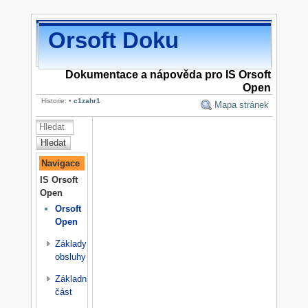
Orsoft Doku
Dokumentace a nápověda pro IS Orsoft
Open
Historie:
•
c1zahr1
Mapa stránek
Hledat
Navigace
IS Orsoft
Open
Orsoft
Open
Základy
obsluhy
Základní
část