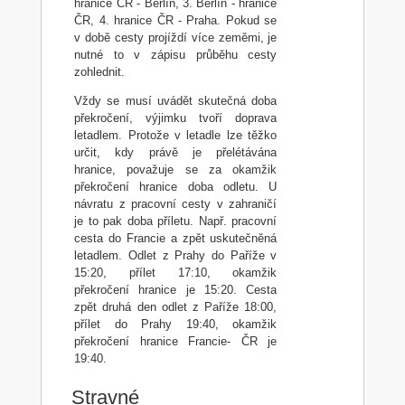
hranice ČR - Berlín, 3. Berlín - hranice
ČR, 4. hranice ČR - Praha. Pokud se
v době cesty projíždí více zeměmi, je
nutné to v zápisu průběhu cesty
zohlednit.
Vždy se musí uvádět skutečná doba
překročení, výjimku tvoří doprava
letadlem. Protože v letadle lze těžko
určit, kdy právě je přelétávána
hranice, považuje se za okamžik
překročení hranice doba odletu. U
návratu z pracovní cesty v zahraničí
je to pak doba příletu. Např. pracovní
cesta do Francie a zpět uskutečněná
letadlem. Odlet z Prahy do Paříže v
15:20, přílet 17:10, okamžik
překročení hranice je 15:20. Cesta
zpět druhá den odlet z Paříže 18:00,
přílet do Prahy 19:40, okamžik
překročení hranice Francie- ČR je
19:40.
Stravné