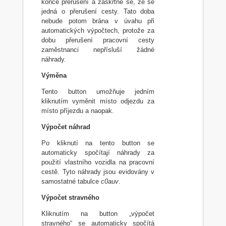
konce přerušení a zaškrtne se, že se
jedná o přerušení cesty. Tato doba
nebude potom brána v úvahu při
automatických výpočtech, protože za
dobu přerušení pracovní cesty
zaměstnanci nepřísluší žádné
náhrady.
Výměna
Tento button umožňuje jedním
kliknutím vyměnit místo odjezdu za
místo příjezdu a naopak.
Výpočet náhrad
Po kliknutí na tento button se
automaticky spočítají náhrady za
použití vlastního vozidla na pracovní
cestě. Tyto náhrady jsou evidovány v
samostatné tabulce
c0auv
.
Výpočet stravného
Kliknutím na button „výpočet
stravného“ se automaticky spočítá