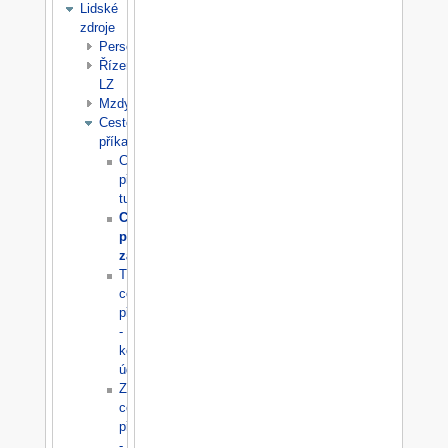
Lidské
zdroje
Personalistika
Řízení
LZ
Mzdy
Cestovní
příkazy
Cestovní
příkazy
tuzemské
Cestovní
příkazy
zahraniční
Tuzemské
cestovní
příkazy
-
kontrola
údajů
Zahraniční
cestovní
příkazy
-