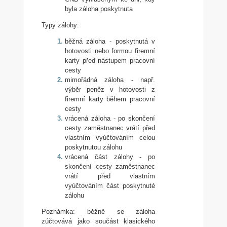
byla záloha poskytnuta
Typy zálohy:
běžná záloha - poskytnutá v
hotovosti nebo formou firemní
karty před nástupem pracovní
cesty
mimořádná záloha - např.
výběr peněz v hotovosti z
firemní karty během pracovní
cesty
vrácená záloha - po skončení
cesty zaměstnanec vrátí před
vlastním vyúčtováním celou
poskytnutou zálohu
vrácená část zálohy - po
skončení cesty zaměstnanec
vrátí před vlastním
vyúčtováním část poskytnuté
zálohu
Poznámka: běžně se záloha
zúčtovává jako součást klasického