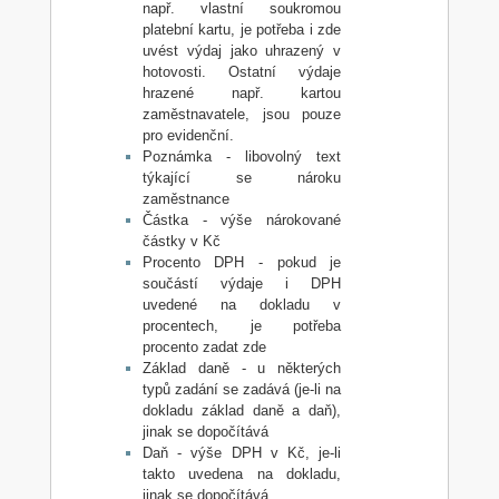
např. vlastní soukromou
platební kartu, je potřeba i zde
uvést výdaj jako uhrazený v
hotovosti. Ostatní výdaje
hrazené např. kartou
zaměstnavatele, jsou pouze
pro evidenční.
Poznámka - libovolný text
týkající se nároku
zaměstnance
Částka - výše nárokované
částky v Kč
Procento DPH - pokud je
součástí výdaje i DPH
uvedené na dokladu v
procentech, je potřeba
procento zadat zde
Základ daně - u některých
typů zadání se zadává (je-li na
dokladu základ daně a daň),
jinak se dopočítává
Daň - výše DPH v Kč, je-li
takto uvedena na dokladu,
jinak se dopočítává