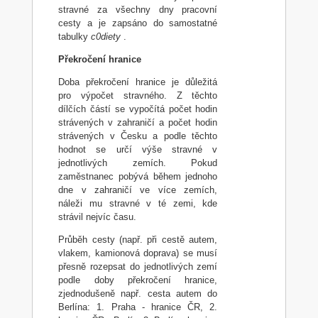
stravné za všechny dny pracovní
cesty a je zapsáno do samostatné
tabulky
c0diety
.
Překročení hranice
Doba překročení hranice je důležitá
pro výpočet stravného. Z těchto
dílčích částí se vypočítá počet hodin
strávených v zahraničí a počet hodin
strávených v Česku a podle těchto
hodnot se určí výše stravné v
jednotlivých zemích. Pokud
zaměstnanec pobývá během jednoho
dne v zahraničí ve více zemích,
náleži mu stravné v té zemi, kde
strávil nejvíc času.
Průběh cesty (např. při cestě autem,
vlakem, kamionová doprava) se musí
přesně rozepsat do jednotlivých zemí
podle doby překročení hranice,
zjednodušeně např. cesta autem do
Berlína: 1. Praha - hranice ČR, 2.