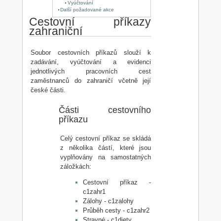
Vyúčtování
Další požadované akce
Cestovní příkazy
zahraniční
Soubor cestovních příkazů slouží k
zadávání, vyúčtování a evidenci
jednotlivých pracovních cest
zaměstnanců do zahraničí včetně její
české části.
Části cestovního
příkazu
Celý cestovní příkaz se skládá
z několika částí, které jsou
vyplňovány na samostatných
záložkách:
Cestovní příkaz -
c1zahr1
Zálohy - c1zalohy
Průběh cesty - c1zahr2
Stravné - c1diety