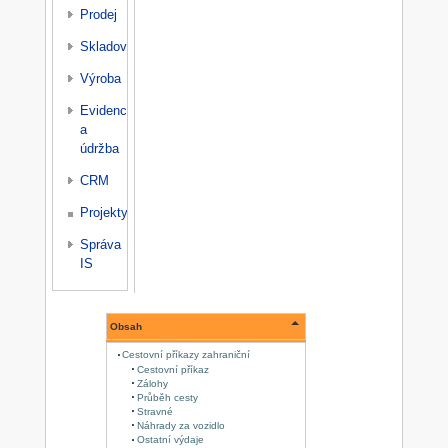
Prodej
Skladování
Výroba
Evidence
a
údržba
CRM
Projekty
Správa
IS
Obsah
Cestovní příkazy zahraniční
Cestovní příkaz
Zálohy
Průběh cesty
Stravné
Náhrady za vozidlo
Ostatní výdaje