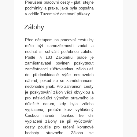
Přerušení pracovní cesty - platí stejné
podmínky a praxe, jaká byla popsána
v oddíle Tuzemské cestovní příkazy
Zálohy
Před nástupem na pracovní cestu by
mělo být samozřejmostí zadat a
nechat si schválit potřebnou zálohu.
Podle § 183 Zákoníku práce je
zaměstnavatel povinen poskytnout
zaměstnanci zúčtovatelnou zálohu až
do předpokládané výše cestovních
náhrad, pokud se se zaměstnancem
nedohodne jinak. Pro zahraniční cesty
je poskytování záloh věcí obvyklou a
pro následující výpočet stravného je
důležité datum, kdy byla záloha
vyplacena, protože kurz vyhlášený
Českou národní bankou ke dni
vyplacení zálohy se při vyúčtování
cesty použije pro určení korunové
hodnoty stravného. Záloha se