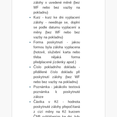
zálohy v uvedené měně (bez
WF nebo bez vazby na
pokladnu)
Kurz - kurz ke dni vyplacení
zálohy - needituje se, doplní
se podle datumu vyplacení a
měny (bez WF nebo bez
vazby na pokladnu)
Forma poskytnutí - jakou
formou byla záloha vyplacena
(hotově, služební karta nebo
třeba nějaká forma
předplacené jízdenky apod.)
Číslo pokladního dokladu -
přidělené číslo dokladu při
poskytnutí zálohy (bez WF
nebo bez vazby na pokladnu)
Poznámka - jakákoliv textová
poznámka k poskytnuté
záloze
Částka v Kč - hodnota
poskytnuté zálohy přepočítaná
z cizí měny na Kč kurzem
ČNB vyhlášeným ke dni, kdy