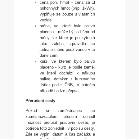
cena poh. hmot - cena za 1l
pohonných hmot (příp. 1kWh),
vyplňuje se pouze u vlastních
vozidel
měna, ve které bylo palivo
placeno - může být odlišná od
měny, ve které je poskytnutá
jako záloha, zpravidla se
jedná o měnu používanou v té
dané zemi
kurz, ve kterém bylo palivo
placeno - kurz je podle země,
ve které dochází k nákupu
paliva, dotažen z kurzovního
lístku podle ČNB, v nutném
případě ho lze přepsat
Přerušení cesty
Pokud si zaměstnanec se
zaměstnavatelem předem dohodl
možnost přerušit pracovní cestu, je
potřeba toto zohlednit i v popisu cesty.
Zde se vyplní datum a čas začátku a