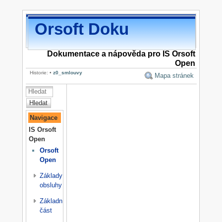
Orsoft Doku
Dokumentace a nápověda pro IS Orsoft
Open
Historie:
•
z0_smlouvy
Mapa stránek
Hledat
Navigace
IS Orsoft
Open
Orsoft
Open
Základy
obsluhy
Základní
část