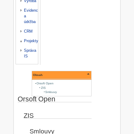
Výroba
Evidence
a
údržba
CRM
Projekty
Správa
IS
Obsah
Orsoft Open
ZIS
Smlouvy
Orsoft Open
ZIS
Smlouvy