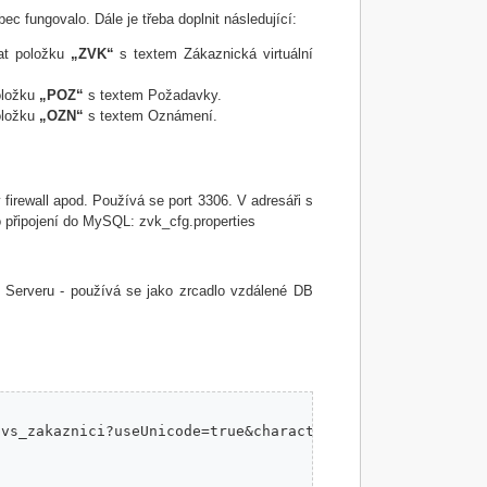
c fungovalo. Dále je třeba doplnit následující:
dat položku
„ZVK“
s textem Zákaznická virtuální
položku
„POZ“
s textem Požadavky.
položku
„OZN“
s textem Oznámení.
irewall apod. Používá se port 3306. V adresáři s
o připojení do MySQL: zvk_cfg.properties
erveru - používá se jako zrcadlo vzdálené DB
vs_zakaznici?useUnicode=true&characterEncoding=UTF-8
