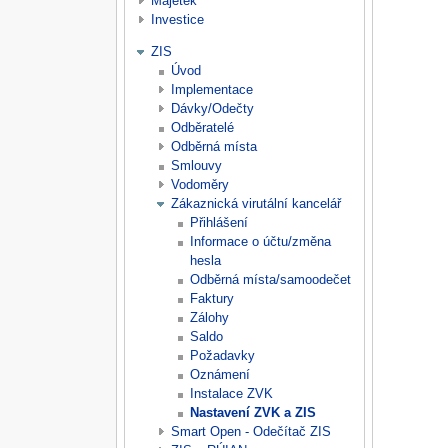
Majetek
Investice
ZIS
Úvod
Implementace
Dávky/Odečty
Odběratelé
Odběrná místa
Smlouvy
Vodoměry
Zákaznická virutální kancelář
Přihlášení
Informace o účtu/změna
hesla
Odběrná místa/samoodečet
Faktury
Zálohy
Saldo
Požadavky
Oznámení
Instalace ZVK
Nastavení ZVK a ZIS
Smart Open - Odečítač ZIS