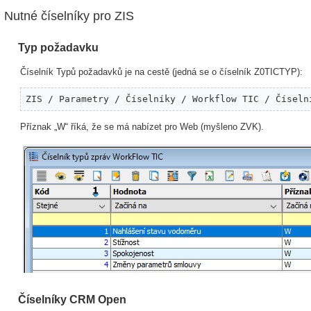
Nutné číselníky pro ZIS
Typ požadavku
Číselník Typů požadavků je na cestě (jedná se o číselník Z0TICTYP):
ZIS / Parametry / Číselníky / Workflow TIC / Číseln
Příznak „W“ říká, že se má nabízet pro Web (myšleno ZVK).
Číselníky CRM Open