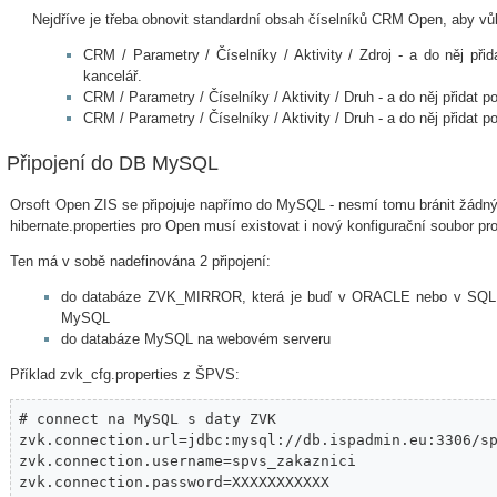
Nejdříve je třeba obnovit standardní obsah číselníků CRM Open, aby vůbe
CRM / Parametry / Číselníky / Aktivity / Zdroj - a do něj při
kancelář.
CRM / Parametry / Číselníky / Aktivity / Druh - a do něj přidat 
CRM / Parametry / Číselníky / Aktivity / Druh - a do něj přidat 
Připojení do DB MySQL
Orsoft Open ZIS se připojuje napřímo do MySQL - nesmí tomu bránit žádný f
hibernate.properties pro Open musí existovat i nový konfigurační soubor pr
Ten má v sobě nadefinována 2 připojení:
do databáze ZVK_MIRROR, která je buď v ORACLE nebo v SQL S
MySQL
do databáze MySQL na webovém serveru
Příklad zvk_cfg.properties z ŠPVS:
# connect na MySQL s daty ZVK

zvk.connection.url=jdbc:mysql://db.ispadmin.eu:3306/sp
zvk.connection.username=spvs_zakaznici

zvk.connection.password=XXXXXXXXXXX
