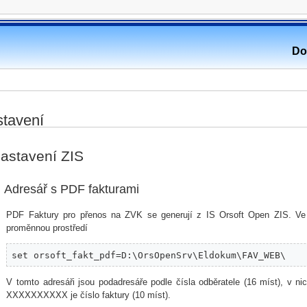
Do
tavení
astavení ZIS
Adresář s PDF fakturami
PDF Faktury pro přenos na ZVK se generují z IS Orsoft Open ZIS. Ve s
proměnnou prostředí
set orsoft_fakt_pdf=D:\OrsOpenSrv\Eldokum\FAV_WEB\
V tomto adresáři jsou podadresáře podle čísla odběratele (16 míst), v 
XXXXXXXXXX je číslo faktury (10 míst).