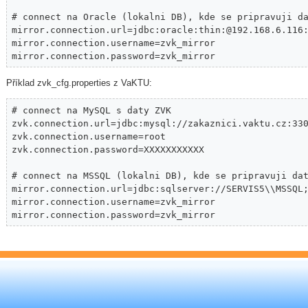
# connect na Oracle (lokalni DB), kde se pripravuji da
mirror.connection.url=jdbc:oracle:thin:@192.168.6.116:
mirror.connection.username=zvk_mirror

mirror.connection.password=zvk_mirror
Příklad zvk_cfg.properties z VaKTU:
# connect na MySQL s daty ZVK

zvk.connection.url=jdbc:mysql://zakaznici.vaktu.cz:330
zvk.connection.username=root

zvk.connection.password=XXXXXXXXXXX

# connect na MSSQL (lokalni DB), kde se pripravuji dat
mirror.connection.url=jdbc:sqlserver://SERVIS5\\MSSQL;
mirror.connection.username=zvk_mirror

mirror.connection.password=zvk_mirror