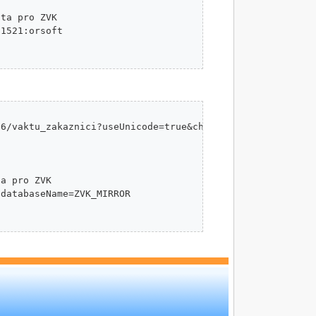
ta pro ZVK

1521:orsoft

6/vaktu_zakaznici?useUnicode=true&characterEncoding=UTF-
a pro ZVK

databaseName=ZVK_MIRROR
