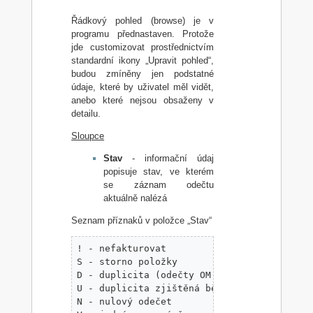
Řádkový pohled (browse) je v
programu přednastaven. Protože
jde customizovat prostřednictvím
standardní ikony „Upravit pohled“,
budou zmíněny jen podstatné
údaje, které by uživatel měl vidět,
anebo které nejsou obsaženy v
detailu.
Sloupce
Stav
- informační údaj
popisuje stav, ve kterém
se záznam odečtu
aktuálně nalézá
Seznam příznaků v položce „Stav“
! - nefakturovat 

S - storno položky

D - duplicita (odečty OM se stejným "datum
U - duplicita zjištěná během editace nebo 
N - nulový odečet
