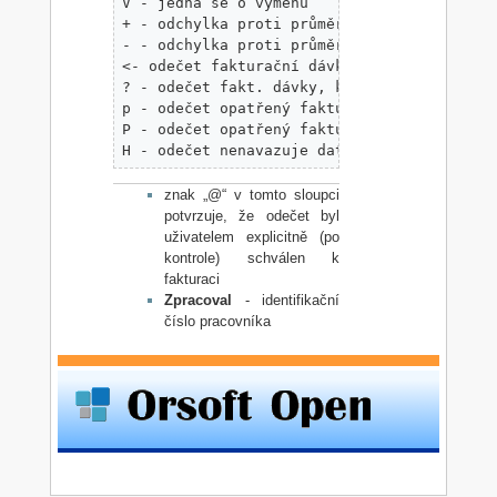
V - jedná se o výměnu

+ - odchylka proti průměrné spotřebě vzhle
- - odchylka proti průměrné spotřebě vzhle
<- odečet fakturační dávky, který má nový 
? - odečet fakt. dávky, kde datum starého 
p - odečet opatřený fakturační poznámkou v 
P - odečet opatřený fakturační poznámkou v
H - odečet nenavazuje datumem odečtu na př
znak „@“ v tomto sloupci
potvrzuje, že odečet byl
uživatelem explicitně (po
kontrole) schválen k
fakturaci
Zpracoval
- identifikační
číslo pracovníka