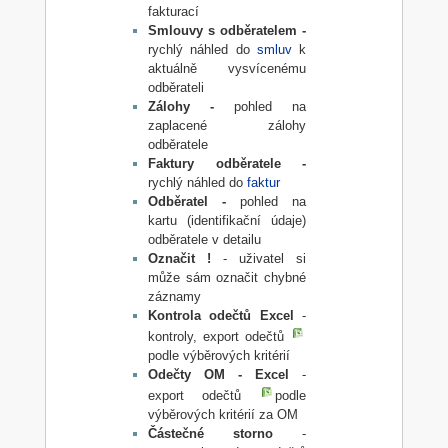
fakturací
Smlouvy s odběratelem -
rychlý náhled do
smluv
k
aktuálně vysvícenému
odběrateli
Zálohy -
pohled na
zaplacené zálohy
odběratele
Faktury odběratele -
rychlý náhled do
faktur
Odběratel -
pohled na
kartu (identifikační údaje)
odběratele v detailu
Označit !
- uživatel si
může sám označit chybné
záznamy
Kontrola odečtů Excel
-
kontroly, export odečtů
podle výběrových kritérií
Odečty OM - Excel
-
export odečtů
podle
výběrových kritérií za OM
Částečné storno
-