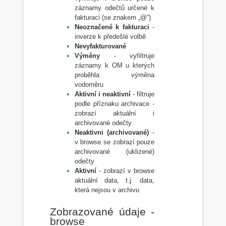
záznamy odečtů určené k
fakturaci (se znakem „@“)
Neoznačené k fakturaci
-
inverze k předešlé volbě
Nevyfakturované
Výměny
- vyfiltruje
záznamy k OM u kterých
proběhla výměna
vodoměru
Aktivní i neaktivní
- filtruje
podle příznaku archivace -
zobrazí aktuální i
archivované odečty
Neaktivni (archivované)
-
v browse se zobrazí pouze
archivované (uklizené)
odečty
Aktivní
- zobrazí v browse
aktuální data, t.j. data,
která nejsou v archivu
Zobrazované údaje -
browse