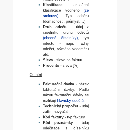
Klasifikace
- označení
klasifikace vodného
(ze
smlouvy)
. Typ odběru
(domácnosti, průmysl,…)
Druh odečtu
- údaj z
číselníku druhu odečtů
(obecné číselníky)
, typ
odečtu - např. řádný
odečet, výměna vodoměru
atd.
Sleva
- sleva na fakturu
Procento
- sleva [%]
Ostatní
Fakturační dávka
- název
fakturační dávky. Podle
názvu fakturační dávky se
rozlišují
hlavičky odečtů
.
Technický propočet
- údaj
zatím nevyužit
Kód faktury
- typ faktury
Kód poznámky
- údaj
odečítače z číselníku