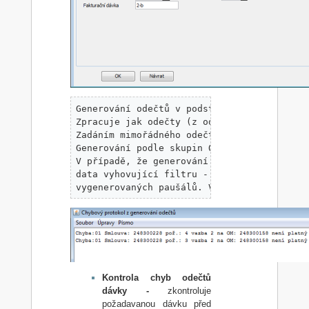
Generování odečtů v podstatě vyrobí faktur
Zpracuje jak odečty (z odečtových zařízení
Zadáním mimořádného odečtu program neprová
Generování podle skupin OM nebo odběratelů
V případě, že generování proběhne bez chyb
data vyhovující filtru - vytiskne program 
vygenerovaných paušálů. V opačném případě 
Kontrola chyb odečtů
dávky -
zkontroluje
požadavanou dávku před