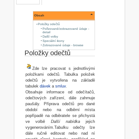
Obsah
Položky odečtů
Pořizované/zobrazované údaje -
detail
Další volby
Speciální ikony
Zobrazované údaje - browse
Položky odečtů
Zde lze pracovat s jednotlivými
položkami odečtů. Tabulka položek
odečtů je vytvořena na základě
tabulek
dávek
a
smluv
.
Obsahuje informace od odečítačů,
odečtových zařízení, dále zahrnuje
paušály. Příprava odečtů pro dané
období nebo na odběrní místa
popřípadě na odběratele se přichystá
ve volbě
Další nabídka
jejich
vygenerováním.Tabulku odečty lze
dále ručně editovat nebo nad ní