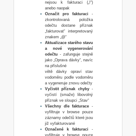
nejsou k fakturaci („!“)
anebo naopak
Označit pro fakturaci
-
zkontrolovaná položka
odečtu dostane příznak
„fakturovat“ interpretovaný
znakem „@“
Aktualizace starého stavu
a nové vygenerování
odečtu
- zafunguje stejně
jako „Oprava dávky“, navíc
na příslušné
větě dávky opraví stav
vodoměru podle vodoměru
a vygeneruje znovu odečty
Vyčistit příznak chyby
-
vyčistí (smaže) libovolný
příznak ve sloupci „Stav“
Všechny dle fakturace
-
vyfiltruje v browse pouze
záznamy odečtů které jsou
již vyfakturované
Označené k fakturaci
-
vyfiltruje v browse pouze