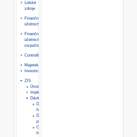
Lidské
zdroje
Finanční
účetnictví
Finanční
účetnictví
rozpočtové
Controlling
Majetek
Investice
ZIS
Úvod
Implementace
Dávky/Odečty
Dávky
hlavičky
Dávky
položky
Odečty
hlavičky