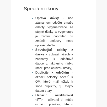
Speciální ikony
Oprava dávky
- nad
záznamem odečtu smaže
odečty vygenerované ze
stejné dávky a vygeneruje
je znovu například při
změně smlouvy nebo
opravě odečtu
Související odečty z
dávky
- zobrazí všechny
záznamy k odečtové
dávce z aktivního řádku
(např. před opravou dávky)
Duplicity k odečtům
-
označí položky odečtů k
OM, které mají někde k
sobě duplicity, tj. stejný
datum starý
Označit nefakturovat
<F7> - uživatel si může
označit položky, kterou