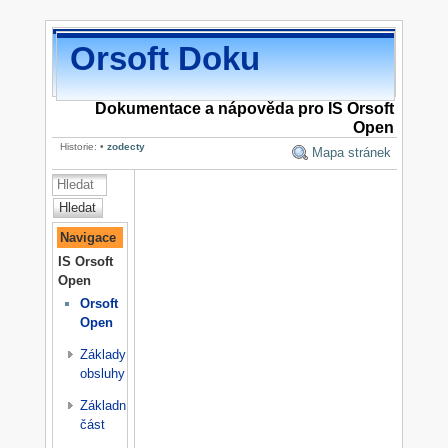
Orsoft Doku
Dokumentace a nápověda pro IS Orsoft
Open
Historie:
•
zodecty
Mapa stránek
Hledat
Navigace
IS Orsoft
Open
Orsoft
Open
Základy
obsluhy
Základní
část