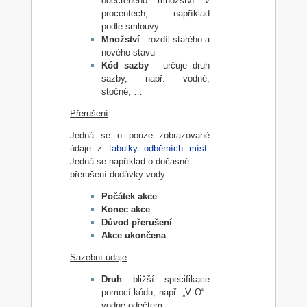
odečteného množství v
procentech, například
podle smlouvy
Množství
- rozdíl starého a
nového stavu
Kód sazby
- určuje druh
sazby, např. vodné,
stočné, …
Přerušení
Jedná se o pouze zobrazované
údaje z
tabulky odběrních míst
.
Jedná se například o dočasné
přerušení dodávky vody.
Počátek akce
Konec akce
Důvod přerušení
Akce ukončena
Sazební údaje
Druh
bližší specifikace
pomocí kódu, např. „V O“ -
vodné odečtem