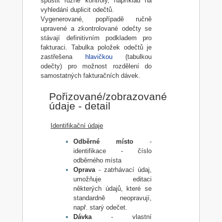
spustit různé kontroly, například na
vyhledání duplicit odečtů.
Vygenerované, popřípadě ručně
upravené a zkontrolované odečty se
stávají definitivním podkladem pro
fakturaci. Tabulka položek odečtů je
zastřešena
hlavičkou
(tabulkou
odečty) pro možnost rozdělení do
samostatných fakturačních dávek.
Pořizované/zobrazované
údaje - detail
Identifikační údaje
Odběrné místo
-
identifikace - číslo
odběrného místa
Oprava
- zatrhávací údaj,
umožňuje editaci
některých údajů, které se
standardně neopravují,
např. starý odečet.
Dávka
- vlastní